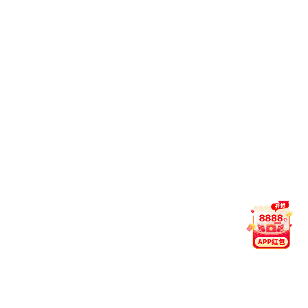
尤其是在主力核心体力消耗过大的情况下，如果替补
无法承担起相应职责，将直接影响到整个比赛节奏与
结果。例如，在最近的一场较量中，由于主力连续上
场时间过长，在关键时刻出现疲态，使得原本可以把
握住机会反超比分却错失良机。
因此，加强阵容建设，引入实力派替补，将成为火箭
队管理层未来一段时间内的重要任务。这不仅能提升
球队整体竞争力，还能为核心球员减轻压力，为长远
发展奠定基础。
4、战术调整势在必行
面对新赛季初期所遭遇的问题，无疑需要迅速进行战
术上的调整。首先，可以尝试增加小阵容打法，通过
快速跑动和切换寻找更多空位机会，同时提高三分球