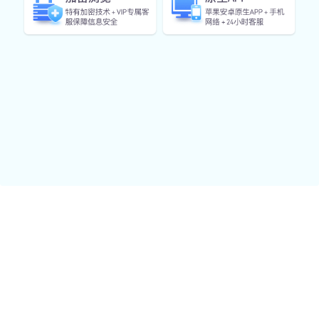
因此，火箭队必须在接下来的训练中重点强化团队防
守意识，提高每个球员在场上的积极性与责任感，以
期改善这种令人担忧的现象。
2、进攻效率亟待提升
除了防守问题之外，火箭队在进攻端同样面临着严峻
挑战。尽管拥有像杜兰特这样的超级得分手，但整体
进攻配合却显得极其生疏。在首场比赛中，全队失误
频繁，让本该有效地展开进攻变得举步维艰。此外，
多次出现单打独斗现象，使得其他球员缺乏参与感，
从而影响了全局。
更为重要的是，当对手针对杜兰特进行包夹时，火箭
队并没有及时找到破解之法。这使得即使杜兰特个人