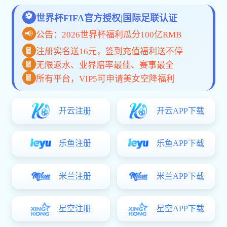
首页
/
体育新闻
/ 正文